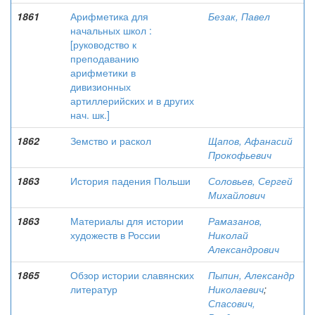
1861
Арифметика для
Безак, Павел
начальных школ :
[руководство к
преподаванию
арифметики в
дивизионных
артиллерийских и в других
нач. шк.]
1862
Земство и раскол
Щапов, Афанасий
Прокофьевич
1863
История падения Польши
Соловьев, Сергей
Михайлович
1863
Материалы для истории
Рамазанов,
художеств в России
Николай
Александрович
1865
Обзор истории славянских
Пыпин, Александр
литератур
Николаевич
;
Спасович,