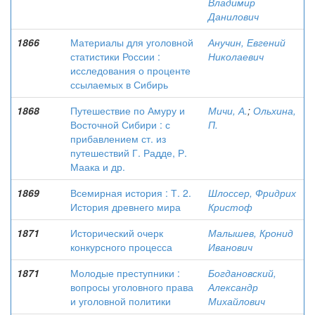
Владимир
Данилович
1866
Материалы для уголовной
Анучин, Евгений
статистики России :
Николаевич
исследования о проценте
ссылаемых в Сибирь
1868
Путешествие по Амуру и
Мичи, А.
;
Ольхина,
Восточной Сибири : с
П.
прибавлением ст. из
путешествий Г. Радде, Р.
Маака и др.
1869
Всемирная история : Т. 2.
Шлоссер, Фридрих
История древнего мира
Кристоф
1871
Исторический очерк
Малышев, Кронид
конкурсного процесса
Иванович
1871
Молодые преступники :
Богдановский,
вопросы уголовного права
Александр
и уголовной политики
Михайлович