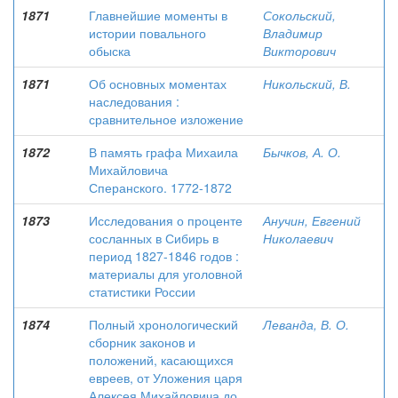
1871
Главнейшие моменты в
Сокольский,
истории повального
Владимир
обыска
Викторович
1871
Об основных моментах
Никольский, В.
наследования :
сравнительное изложение
1872
В память графа Михаила
Бычков, А. О.
Михайловича
Сперанского. 1772-1872
1873
Исследования о проценте
Анучин, Евгений
сосланных в Сибирь в
Николаевич
период 1827-1846 годов :
материалы для уголовной
статистики России
1874
Полный хронологический
Леванда, В. О.
сборник законов и
положений, касающихся
евреев, от Уложения царя
Алексея Михайловича до